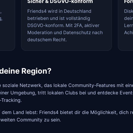
Sicher & DSGVO-konform
For
,
Friends4 wird in Deutschland
Dis
g,
betrieben und ist vollständig
dein
DSGVO-konform. Mit 2FA, aktiver
Ler
Moderation und Datenschutz nach
Ach
deutschem Recht.
deine Region?
e soziale Netzwerk, das lokale Community-Features mit ein
ner Umgebung, tritt lokalen Clubs bei und entdecke Events 
-Tracking.
 dem Land lebst: Friends4 bietet dir die Möglichkeit, dich 
ndweiten Community zu sein.